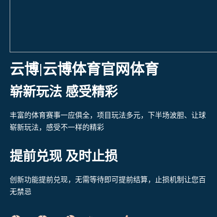
云博|云博体育官网体育
崭新玩法 感受精彩
丰富的体育赛事一应俱全，项目玩法多元，下半场波胆、让球
崭新玩法，感受不一样的精彩
提前兑现 及时止损
创新功能提前兑现，无需等待即可提前结算，止损机制让您百
无禁忌