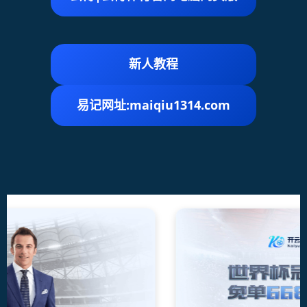
新人教程
易记网址:maiqiu1314.com