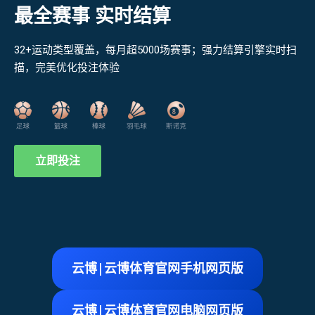
最全赛事 实时结算
32+运动类型覆盖，每月超5000场赛事；强力结算引擎实时扫
描，完美优化投注体验
立即投注
云博|云博体育官网手机网页版
云博|云博体育官网电脑网页版