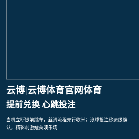
云博|云博体育官网体育
提前兑换 心跳投注
当机立断提前跳车，丝滑流程先行收米；滚球投注秒速级确
认，精彩刺激媲美娱乐场