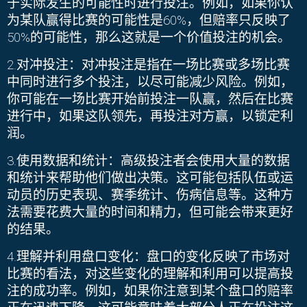
于实际发生的可能性时进行投注。例如，如果你认
为某队赢得比赛的可能性是
60%
，但赔率只反映了
50%
的可能性，那么这就是一个价值投注的机会。
2.
对冲投注：对冲投注是指在一场比赛或多场比赛
中同时进行多个投注，以尽可能减少风险。例如，
你可能在一场比赛开始前投注一队赢，然后在比赛
进行中，如果这队领先，再投注对方赢，以锁定利
润。
3.
使用数据和统计：高级投注者会使用大量的数据
和统计来帮助他们做出决策。这可能包括队伍或运
动员的历史表现、赛季统计、伤病信息等。这种方
法需要花费大量的时间和精力，但可能会带来更好
的结果。
4.
理解并利用盘口变化：盘口的变化反映了市场对
比赛的看法，对这些变化的理解和利用可以提高投
注的成功率。例如，如果你注意到某个盘口的赔率