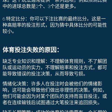
球。这个玩法通常提供一系列选项，例如预测比赛
中的进球总数是
2
个、
3
个还是更多。
6.
特定比分：你可以下注比赛的最终比分。这是一
种高赔率的投注形式，因为猜中具体比分的可能性
较小。
体育投注失败的原因：
缺乏专业知识和理解
：不理解体育规则，不了解团
队或运动员的实力，不理解赔率和投注方式，都可
能导致错误的投注决策，从而导致亏损。
情绪化决策
：许多人在投注时会被他们的情绪影
响，这可能会导致他们做出非理性的决策。例如，
他们可能会因为对某个团队的支持而盲目投注，或
者在连续输钱后试图通过大笔投注来追回损失。